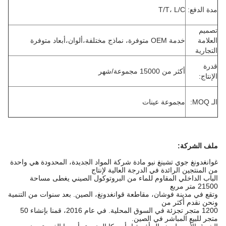
مدة الدفع:
T/T، L/C
تصميم
العلامة
خدمة OEM متوفرة، نماذج مختلفة،ألوان،أبعاد متوفرة
التجارية
قدرة
أكثر من 15000 مجموعة/شهر
الإنتاج:
الـ MOQ:
مجموعة عينات
ملف الشركة
:
غوانغدونغ جوي تشينغ نيو مادة شركة المواد الجديدة، المحدودة هي واحدة
من المنتجين الرائدة في الدرجة العالية لإنتاج
الباب الداخلي المقاوم للماء من البروتوكول الصيني يغطى مساحة
21500 متر مربع
وتقع في مدينة فوشان، مقاطعة قوانغدونغ، الصين. بعد سنوات من التنمية
ونحن نقدم أكثر من
1200 متجر تجزئة في السوق المحلية. في عام 2016، قمنا بإنشاء 50
متجر للبيع المباشر في الصين.