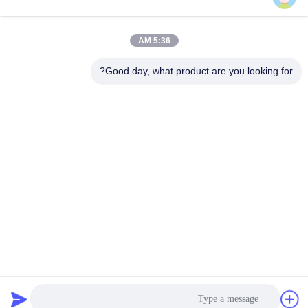
اتصال سريع
5:36 AM
Good day, what product are you looking for?
العنوان
المبنى السادس لـ Oucun ، مدينة Xinan ، مقاطعة Sanshui ،
Foshan ، Guangdong ، الصين
الهاتف
+8619867233361
البريد الإلكتروني
cindydeng617@gmail.com
سياسة الخصوصية
|
خريطة الموقع
| الصين جيدة الجودة باب WPC
الداخلي المورد. حقوق الطبع والنشر © 2023-2026 Guangdong
Juye cheng New Material Co.,Ltd. . كل شيء حقوق محجوزة