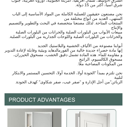
الشرق الأوسط، شمال أفريقيا، أمريكا الجنوبية، أوروبا الغربية، جنوب
شرق آسيا، أكثر من 15 دولة.
نحن مصنعون حقيقيين للعملية الكاملة من المواد الأساسية إلى الباب
المنتهي، العديد من أنواع مختلفة من
المنتجات المتاحة. لذلك مصنعنا متخصصة في البحث والتطوير والتصميم
والإنتاج
مبيعات الأبواب من البلورات الصلبة والخزانات من البلورات الصلبة
والخزانات من البلورات الصلبة واللوحات الجدارية من البلورات الصلبة.
أبوابنا مصنوعة من الألياف الخشبية والبلاستيك الجديد
إنها مادة خضراء جديدة خالية من الفورمالدهايد وبيئية وقابلة لإعادة التدوير
و مقاومة للماء. هذه المادة تشمل دقيق الخشب، مسحوق الخيزران،
مسحوق الكالسيوم، الراتنج
من المكونات المصاحبة معًا.
نحن نلتزم بمبدأ "الجودة أولا، الخدمة أولا، التحسين المستمر والابتكار
لتلبية
الزبائن"
من أجل الإدارة و "صفر عيب، صفر شكاوى" كهدف الجودة.