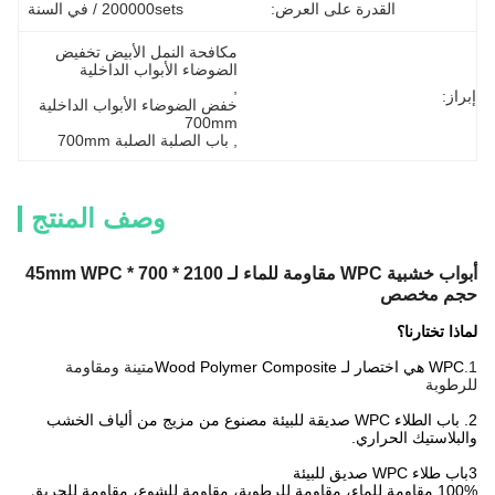
القدرة على العرض:
200000sets / في السنة
مكافحة النمل الأبيض تخفيض 
الضوضاء الأبواب الداخلية
, 
إبراز:
خفض الضوضاء الأبواب الداخلية 
700mm
, 
باب الصلبة الصلبة 700mm
وصف المنتج
أبواب خشبية WPC مقاومة للماء لـ 2100 * 700 * 45mm WPC
حجم مخصص
لماذا تختارنا؟
1.
WPC هي اختصار لـ Wood Polymer Composite
متينة ومقاومة
للرطوبة
2. باب الطلاء WPC صديقة للبيئة مصنوع من مزيج من ألياف الخشب
والبلاستيك الحراري.
3باب طلاء WPC صديق للبيئة
100% مقاومة للماء، مقاومة للرطوبة، مقاومة للشوع، مقاومة للحريق