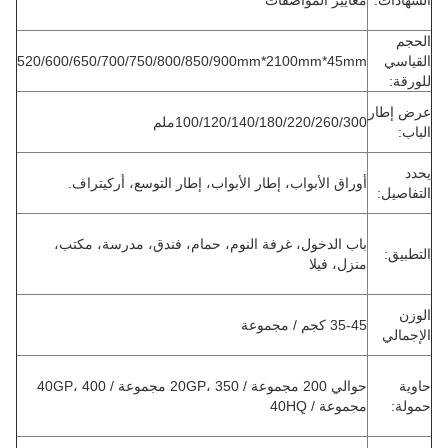
الشهادات:
معايير المواصفات
الحجم
القياسي
520/600/650/700/750/800/850/900mm*2100mm*45mm
للورقة:
عرض إطار
100/120/140/180/220/260/300ملم
الباب:
يحدد
أوراق الأبواب، إطار الأبواب، إطار التوسع، أركيتراف.
التفاصيل:
باب الدخول، غرفة النوم، حمام، فندق، مدرسة، مكتب،
التطبيق:
منزل، فيلا
الوزن
35-45 كجم / مجموعة
الإجمالي
حاوية
حوالي 200 مجموعة / 20GP، 350 مجموعة / 40GP، 400
حمولة:
مجموعة / 40HQ