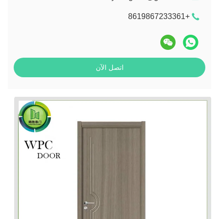
+8619867233361
اتصل الآن