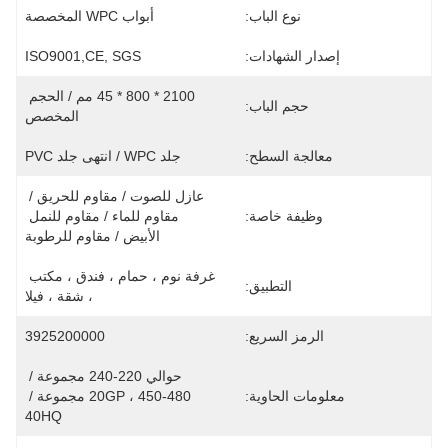
نوع الباب:
أبواب WPC المخصصة
إصدار الشهادات:
ISO9001,CE, SGS
2100 * 800 * 45 مم / الحجم 
حجم الباب:
المخصص
معالجة السطح:
جلد WPC / انتهى جلد PVC
عازل للصوت / مقاوم للحريق / 
وظيفة خاصة:
مقاوم للماء / مقاوم للنمل 
الأبيض / مقاوم للرطوبة
غرفة نوم ، حمام ، فندق ، مكتب 
التطبيق:
، شقة ، فيلا
الرمز السريع:
3925200000
حوالي 220-240 مجموعة / 
معلومات الحاوية:
20GP ، 450-480 مجموعة / 
40HQ