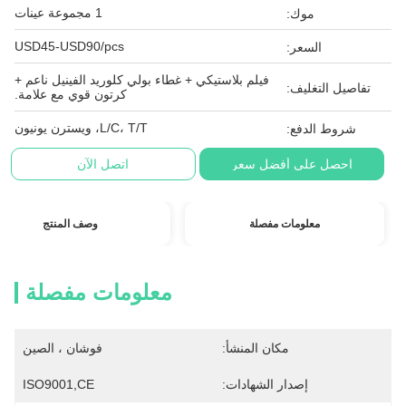
1 مجموعة عينات
موك:
USD45-USD90/pcs
السعر:
فيلم بلاستيكي + غطاء بولي كلوريد الفينيل ناعم +
تفاصيل التغليف:
كرتون قوي مع علامة.
L/C، T/T، ويسترن يونيون
شروط الدفع:
احصل على أفضل سعر
اتصل الآن
معلومات مفصلة
وصف المنتج
معلومات مفصلة
مكان المنشأ:
فوشان ، الصين
إصدار الشهادات:
ISO9001,CE