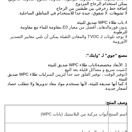
يمكن استخدام الزجاج المزدوج
إضافة خط زخرفي بين طبقتين من الزجاج
لا تشوهات، لا شقوق، جيدة جدا للاستخدام في المناطق الساحلية.
4.
باب طلاء WPC صديق للبيئة
بدون فورمالدهايد، أفضل من معيار E0،
مقاومة للماء مع مقاومة
للرطوبة.
لا توجد تلوثات لـ TVOC والمعادن الثقيلة يمكن أن تلبي معايير التصدير
الأوروبية.
مصنع "جوي" لـ "وابتك":
1. الأبعاد مخصصة
&
باب طلاء WPC صديق للبيئة
2تثبيت سريع و مشاكل قليلة بعد البيع
3توفير الوقت ، توفير القلق جيد جداً لتزيين المنزل
باب طلاء WPC صديق
للبيئة
4.
كما أنها صديقة للبيئة، لأنها تستخدم مواد معاد تدويرها ولا تتطلب حصاد
أشجار جديدة.
وصف المنتج:
اسم المنتج
أبواب مركبة من البلاستيك (بابات WPC)