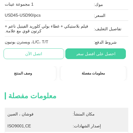
1 مجموعة عينات
موك:
USD45-USD90/pcs
السعر:
فيلم بلاستيكي + غطاء بولي كلوريد الفينيل ناعم +
تفاصيل التغليف:
كرتون قوي مع علامة.
L/C، T/T، ويسترن يونيون
شروط الدفع:
احصل على أفضل سعر
اتصل الآن
معلومات مفصلة
وصف المنتج
معلومات مفصلة
مكان المنشأ:
فوشان ، الصين
إصدار الشهادات:
ISO9001,CE