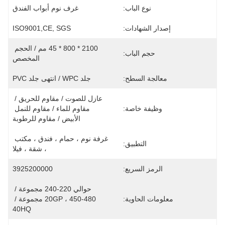
نوع الباب:
غرف نوم أبواب الفندق
إصدار الشهادات:
ISO9001,CE, SGS
2100 * 800 * 45 مم / الحجم 
حجم الباب:
المخصص
معالجة السطح:
جلد WPC / انتهى جلد PVC
عازل للصوت / مقاوم للحريق / 
وظيفة خاصة:
مقاوم للماء / مقاوم للنمل 
الأبيض / مقاوم للرطوبة
غرفة نوم ، حمام ، فندق ، مكتب 
التطبيق:
، شقة ، فيلا
الرمز السريع:
3925200000
حوالي 220-240 مجموعة / 
معلومات الحاوية:
20GP ، 450-480 مجموعة / 
40HQ