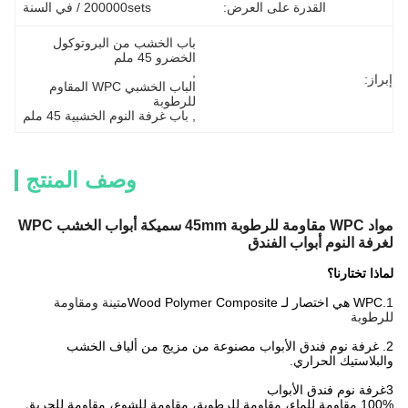
القدرة على العرض:
200000sets / في السنة
باب الخشب من البروتوكول 
الخضرو 45 ملم
, 
إبراز:
الباب الخشبي WPC المقاوم 
للرطوبة
, 
باب غرفة النوم الخشبية 45 ملم
وصف المنتج
مواد WPC مقاومة للرطوبة 45mm سميكة أبواب الخشب WPC
لغرفة النوم أبواب الفندق
لماذا تختارنا؟
1.
WPC هي اختصار لـ Wood Polymer Composite
متينة ومقاومة
للرطوبة
2. غرفة نوم فندق الأبواب مصنوعة من مزيج من ألياف الخشب
والبلاستيك الحراري.
3غرفة نوم فندق الأبواب
100% مقاومة للماء، مقاومة للرطوبة، مقاومة للشوع، مقاومة للحريق