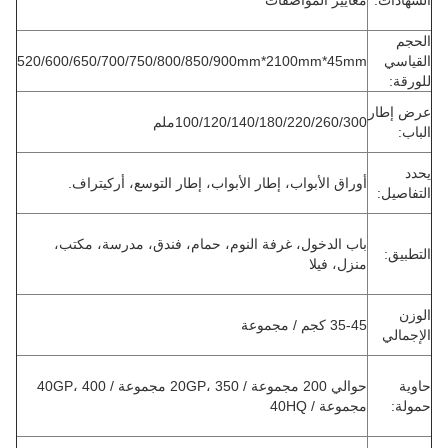
الشهادات:
معايير المواصفات
الحجم
القياسي
520/600/650/700/750/800/850/900mm*2100mm*45mm
للورقة:
عرض إطار
100/120/140/180/220/260/300ملم
الباب:
يحدد
أوراق الأبواب، إطار الأبواب، إطار التوسع، أركيتراف.
التفاصيل:
باب الدخول، غرفة النوم، حمام، فندق، مدرسة، مكتب،
التطبيق:
منزل، فيلا
الوزن
35-45 كجم / مجموعة
الإجمالي
حاوية
حوالي 200 مجموعة / 20GP، 350 مجموعة / 40GP، 400
حمولة:
مجموعة / 40HQ