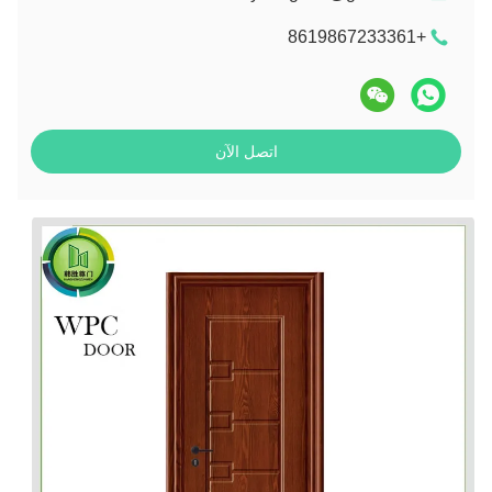
+8619867233361
اتصل الآن