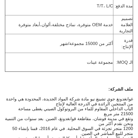
مدة الدفع:
T/T، L/C
تصميم
العلامة
خدمة OEM متوفرة، نماذج مختلفة،ألوان،أبعاد متوفرة
التجارية
قدرة
أكثر من 15000 مجموعة/شهر
الإنتاج:
الـ MOQ:
مجموعة عينات
ملف الشركة
:
غوانغدونغ جوي تشينغ نيو مادة شركة المواد الجديدة، المحدودة هي واحدة
من المنتجين الرائدة في الدرجة العالية لإنتاج
الباب الداخلي المقاوم للماء من البروتوكول الصيني يغطى مساحة
21500 متر مربع
وتقع في مدينة فوشان، مقاطعة قوانغدونغ، الصين. بعد سنوات من التنمية
ونحن نقدم أكثر من
1200 متجر تجزئة في السوق المحلية. في عام 2016، قمنا بإنشاء 50
متجر للبيع المباشر في الصين.