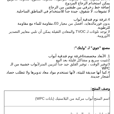
يمكن استخدام الزجاج المزدوج
إضافة خط زخرفي بين طبقتين من الزجاج
لا تشوهات، لا شقوق، جيدة جدا للاستخدام في المناطق الساحلية.
4.
غرفة نوم فندقية أبواب
بدون فورمالدهايد، أفضل من معيار E0،
مقاومة للماء مع مقاومة
للرطوبة.
لا توجد تلوثات لـ TVOC والمعادن الثقيلة يمكن أن تلبي معايير التصدير
الأوروبية.
مصنع "جوي" لـ "وابتك":
1. الأبعاد مخصصة
&
غرفة نوم فندقية أبواب
2تثبيت سريع و مشاكل قليلة بعد البيع
3توفير الوقت ، توفير القلق جيد جداً لتزيين المنزل
أبواب خشبية من الـ
WPC
4.
كما أنها صديقة للبيئة، لأنها تستخدم مواد معاد تدويرها ولا تتطلب حصاد
أشجار جديدة.
وصف المنتج:
اسم المنتج
أبواب مركبة من البلاستيك (بابات WPC)