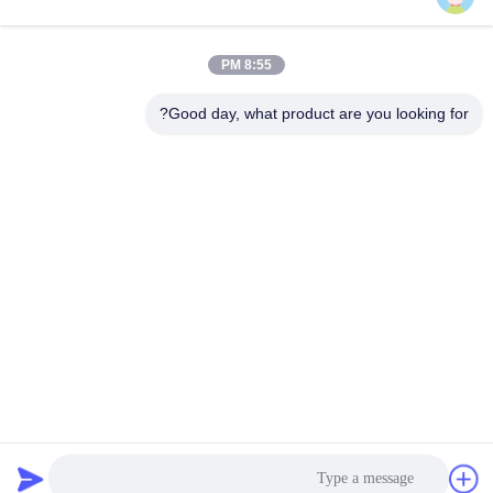
اتصال سريع
8:55 PM
Good day, what product are you looking for?
العنوان
المبنى السادس لـ Oucun ، مدينة Xinan ، مقاطعة Sanshui ،
Foshan ، Guangdong ، الصين
الهاتف
+8619867233361
البريد الإلكتروني
cindydeng617@gmail.com
سياسة الخصوصية
|
خريطة الموقع
| الصين جيدة الجودة باب WPC
الداخلي المورد. حقوق الطبع والنشر © 2023-2026 Guangdong
Juye cheng New Material Co.,Ltd. . كل شيء حقوق محجوزة