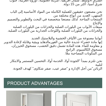
الشرق الأوسط، شمال أفريقيا، أمريكا الجنوبية، أوروبا الغربية، جنوب
شرق آسيا، أكثر من 15 دولة.
نحن مصنعون حقيقيين للعملية الكاملة من المواد الأساسية إلى الباب
المنتهي، العديد من أنواع مختلفة من
المنتجات المتاحة. لذلك مصنعنا متخصصة في البحث والتطوير والتصميم
والإنتاج
مبيعات الأبواب من البلورات الصلبة والخزانات من البلورات الصلبة
والخزانات من البلورات الصلبة واللوحات الجدارية من البلورات الصلبة.
أبوابنا مصنوعة من الألياف الخشبية والبلاستيك الجديد
إنها مادة خضراء جديدة خالية من الفورمالدهايد وبيئية وقابلة لإعادة التدوير
و مقاومة للماء. هذه المادة تشمل دقيق الخشب، مسحوق الخيزران،
مسحوق الكالسيوم، الراتنج
من المكونات المصاحبة معًا.
نحن نلتزم بمبدأ "الجودة أولا، الخدمة أولا، التحسين المستمر والابتكار
لتلبية
الزبائن"
من أجل الإدارة و "صفر عيب، صفر شكاوى" كهدف الجودة.