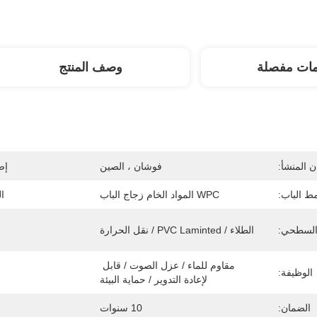
مات مفصلة
وصف المنتج
 المنشأ:
فوشان ، الصين
إص
ط الباب:
WPC المواد الخام زجاج الباب
ا
السطحي:
الطلاء / PVC Laminted / نقل الحرارة
مقاوم للماء / عزل الصوت / قابل 
الوظيفة:
لإعادة التدوير / حماية البيئة
الضمان:
10 سنوات