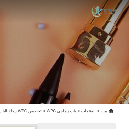
بيت
>
المنتجات
>
باب زجاجي WPC
>
تخصيص WPC زجاج الباب PVC مصفح التشطيب السطحي للحمام