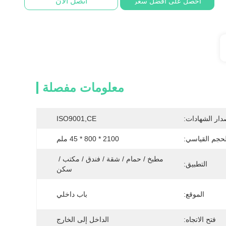
اتصل الآن
احصل على أفضل سعر
معلومات مفصلة
دار الشهادات:
ISO9001,CE
لحجم القياسي:
2100 * 800 * 45 ملم
مطبخ / حمام / شقة / فندق / مكتب / 
التطبيق:
سكن
الموقع:
باب داخلي
فتح الاتجاه:
الداخل إلى الخارج