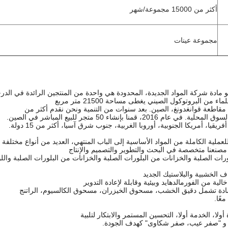
أكثر من 15000 مجموعة/شهر
مجموعة عينات
 مادة شركة المواد الجديدة، المحدودة هي واحدة من المنتجين الرائدة في الدرجة 
ء من البروتوكول الصيني يغطى مساحة 21500 متر مربع
مقاطعة قوانغدونغ، الصين. بعد سنوات من التنمية ونحن نقدم أكثر من
يا، أمريكا الجنوبية، أوروبا الغربية، جنوب شرق آسيا، أكثر من 15 دولة.
ملية الكاملة من المواد الأساسية إلى الباب المنتهي، العديد من أنواع مختلفة
 مصنعنا متخصصة في البحث والتطوير والتصميم والإنتاج
ورات الصلبة والخزانات من البلورات الصلبة والخزانات من البلورات الصلبة والل
اف الخشبية والبلاستيك الجديد
لية من الفورمالدهايد وبيئية وقابلة لإعادة التدوير
لمادة تشمل دقيق الخشب، مسحوق الخيزران، مسحوق الكالسيوم، الراتنج
عًا.
أولا، الخدمة أولا، التحسين المستمر والابتكار لتلبية
 و "صفر عيب، صفر شكاوى" كهدف الجودة.