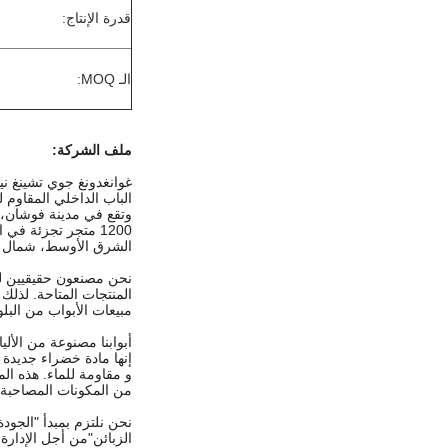
قدرة الإنتاج:
الـ MOQ:
ملف الشركة
:
غوانغدونغ جوي تشينغ نيو
الباب الداخلي المقاوم للما
وتقع في مدينة فوشان، 
1200 متجر تجزئة في السوق المحلية. في عام 2016، قمنا بإنشاء 50 متجر للبيع المباشر في الصين.
الشرق الأوسط، شمال أفريق
نحن مصنعون حقيقيين للع
المنتجات المتاحة. لذلك
مبيعات الأبواب من البل
أبوابنا مصنوعة من الألي
إنها مادة خضراء جديدة خا
و مقاومة للماء. هذه ا
من المكونات المصاحبة م
نحن نلتزم بمبدأ "الجودة 
الزبائن"
من أجل الإدارة