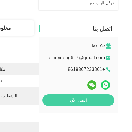
هيكل الباب عتبة
معلو
اتصل بنا
Mr. Ye
cindydeng617@gmail.com
+8619867233361
مكان
نم
التشطيب 
اتصل الآن