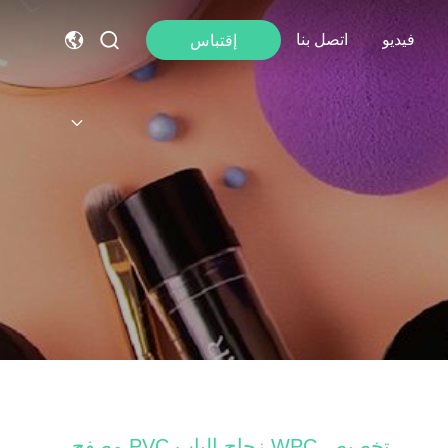
فيديو
اتصل بنا
إقتباس
تخصيص WPC زجاج الباب PVC مصفح