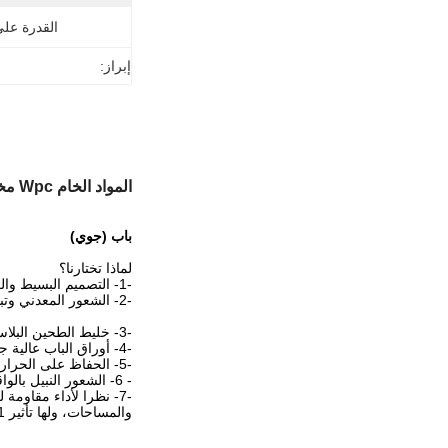
القدرة عل
إبراز:
المواد الخام Wpc مخصصة الباب الزجاجي للشقة باب الحمام
باب (جوي)
لماذا تختارنا؟
-1- التصميم البسيط والعصري
-2- الشعور المعدني وتباين الألوان الحاد لتحقيق تأثير كبير على الرؤية.
-3- خليط الطحين البلاستيكي والخشبي، مع البلاستيك الطبيعي - مقاوم للماء مع الخشب الطبيعي - مقطوع بسهولة وبدون شقوق
-4- أوراق الباب عالية جداً، أعلى يمكن أن يكون 2.6 متر، مناسبة للفخامة والديكور الداخلي الراقية.
-5- الحفاظ على الحرارة، العزل الصوتي، مقاومة الرياح والرمال، الختم القوي، حماية البيئة.
- 6- الشعور النبيل بالواقع مع التنفس الحديث
-7- نظرا لأداء مقاومة للماء من منتجات البلاستيك الخشبي، فإنه مناسب جدا للمناطق الرطبة الساحلية
والمساحات، ولها تأثير B1 مضاد للحريق من ألواح الجدار، مناسبة للمناطق العامة