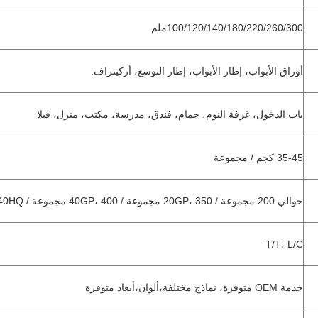
100/120/140/180/220/260/300ملم
أوراق الأبواب، إطار الأبواب، إطار التوسع، أركيتراف.
باب الدخول، غرفة النوم، حمام، فندق، مدرسة، مكتب، منزل، فيلا
35-45 كجم / مجموعة
حوالي 200 مجموعة / 20GP، 350 مجموعة / 40GP، 400 مجموعة / 40HQ
T/T، L/C
خدمة OEM متوفرة، نماذج مختلفة،ألوان،أبعاد متوفرة