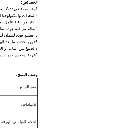
الخصائص:
1متخصصة في
Wpc المواد الخام الباب الزجاجي
2المعدات والتكنولوجيا المتقدمة
3أكثر من 100 عامل ذو خبرة
4نظام مراقبة جودة صارم من المواد الخام إلى المنتجات النهائية
5. مصنع قوي لضمان لك وقت التسليم
6فريق خدمة ما بعد البيع المحترف
7الصمغ من ألمانيا أو الصين العلامة التجارية العليا.
8فريق مصمم ومهندس مبدعين لتقديم حلول تكنولوجية
وصف المنتج:
اسم المنتج
الشهادات:
الحجم القياسي للورقة: