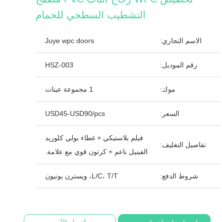
التشطيب السطحي للحمام
الاسم التجاري:
Juye wpc doors
رقم الموديل:
HSZ-003
موك:
1 مجموعة عينات
السعر:
USD45-USD90/pcs
فيلم بلاستيكي + غطاء بولي كلوريد
تفاصيل التغليف:
الفينيل ناعم + كرتون قوي مع علامة.
شروط الدفع:
L/C، T/T، ويسترن يونيون