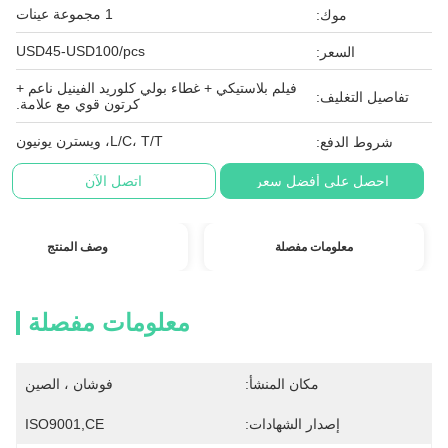
1 مجموعة عينات
موك:
USD45-USD100/pcs
السعر:
فيلم بلاستيكي + غطاء بولي كلوريد الفينيل ناعم +
تفاصيل التغليف:
كرتون قوي مع علامة.
L/C، T/T، ويسترن يونيون
شروط الدفع:
احصل على أفضل سعر
اتصل الآن
معلومات مفصلة
وصف المنتج
معلومات مفصلة
مكان المنشأ:
فوشان ، الصين
إصدار الشهادات:
ISO9001,CE