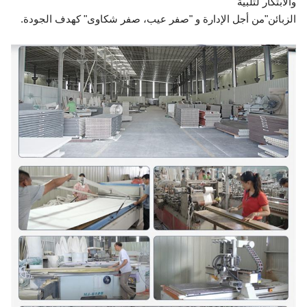
والابتكار لتلبية
الزبائن"
من أجل الإدارة و "صفر عيب، صفر شكاوى" كهدف الجودة.