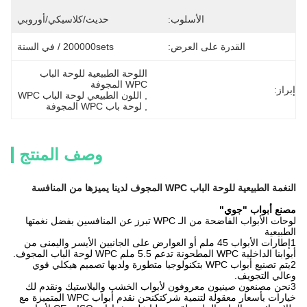
الأسلوب:
حديث/كلاسيكي/أوروبي
القدرة على العرض:
200000sets / في السنة
اللوحة الطبيعية للوحة الباب 
WPC المجوفة
إبراز:
, 
اللون الطبيعي لوحة الباب WPC
, 
لوحة باب WPC المجوفة
وصف المنتج
النغمة الطبيعية للوحة الباب WPC المجوف لدينا يميزها من المنافسة
مصنع أبواب "جوي"
لوحات الأبواب الفاضحة من الـ WPC تبرز عن المنافسين بفضل نغمتها
الطبيعية
1إطارات الأبواب 45 ملم أو العوارض على الجانبين الأيسر واليمنى من
أبوابنا الداخلية WPC المطحونة تدعم 5.5 ملم WPC لوحة الباب المجوف.
2يتم تصنيع أبواب WPC بتكنولوجيا متطورة ولديها تصميم هيكلي قوي
وعالي التجويف.
3نحن مصنعون صينيون معروفون لأبواب الخشب والبلاستيك ونقدم لك
خيارات بأسعار معقولة لتنمية شركتكنحن نقدم أبواب WPC المتميزة مع