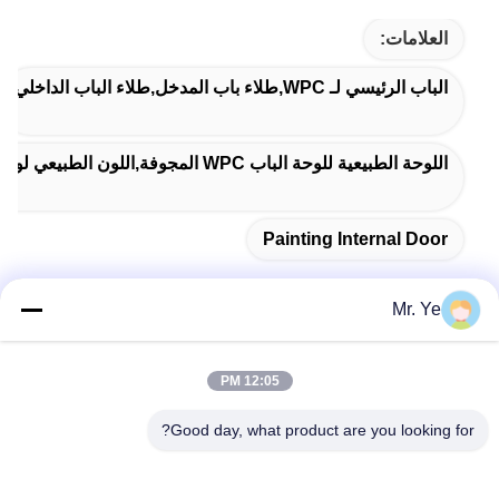
العلامات:
الباب الرئيسي لـ WPC,طلاء باب المدخل,طلاء الباب الداخلي
اللوحة الطبيعية للوحة الباب WPC المجوفة,اللون الطبيعي لوحة الباب WPC,لوحة باب WPC المجوفة
Painting Internal Door
Mr. Ye
اتصال سريع
12:05 PM
Good day, what product are you looking for?
العنوان
المبنى السادس لـ Oucun ، مدينة Xinan ، مقاطعة Sanshui ،
Foshan ، Guangdong ، الصين