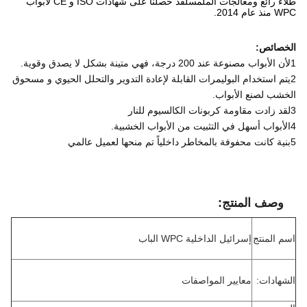
طلاء رائع ومعالجات الملمسلقد حصلنا على شهادات ISO و CE لأبواب
WPC منذ عام 2014.
الخصائص:
1لأن الأبواب مصنوعة عند 200 درجة، فهي متينة بشكل لا يصدق وقوية.
2يتم استخدام البوليمرات القابلة لإعادة التدوير والتحلل الحيوي و مسحوق
الخشب لصنع الأبواب.
3لقد زادت مقاومة كربونات الكالسيوم للنار
4الأبواب أسهل في التثبيت من الأبواب الخشبية.
5بنية كانت محفوفة بالمخاطر داخلياً تم منحها لعميل عالمي
وصف المنتج:
اسم المنتج
إسرائيل الداخلية WPC الباب
الشهادات:
معايير المواصفات