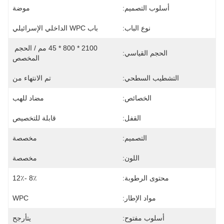
أسلوب التصميم:
موضة
نوع الباب:
باب WPC الداخلي الإسرائيلي
2100 * 800 * 45 مم / الحجم 
الحجم القياسي:
المخصص
التشطيب السطحي:
تم الانتهاء من
الخصائص:
مضاد للهب
القفل:
قابلة للتخصيص
التصميم:
مخصصة
اللون:
مخصصة
محتوى الرطوبة:
8٪ -12٪
مواد الإطار:
WPC
أسلوب مفتوح:
يتأرجح