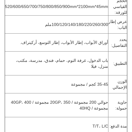
الحجم
القياسي
520/600/650/700/750/800/850/900mm*2100mm*45mm
للورقة:
عرض إطار
100/120/140/180/220/260/300ملم
الباب:
يحدد
أوراق الأبواب، إطار الأبواب، إطار التوسع، أركيتراف.
التفاصيل:
باب الدخول، غرفة النوم، حمام، فندق، مدرسة، مكتب،
التطبيق:
منزل، فيلا
الوزن
35-45 كجم / مجموعة
الإجمالي
حاوية
حوالي 200 مجموعة / 20GP، 350 مجموعة / 40GP، 400
حمولة:
مجموعة / 40HQ
مدة الدفع:
T/T، L/C