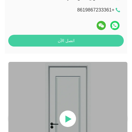
+8619867233361
اتصل الآن